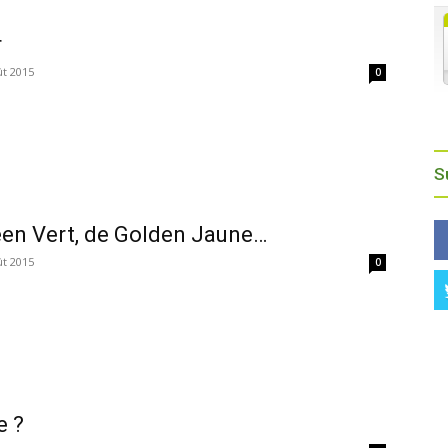
r
ût 2015
0
S
een Vert, de Golden Jaune…
ût 2015
0
e ?