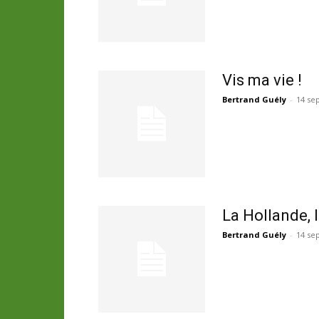
Vis ma vie !
Bertrand Guély
-
14 se
La Hollande, 
Bertrand Guély
-
14 se