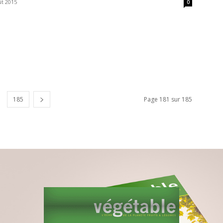
ût 2015
0
185
Page 181 sur 185