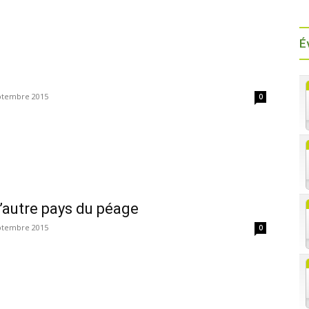
É
ptembre 2015
0
l’autre pays du péage
ptembre 2015
0