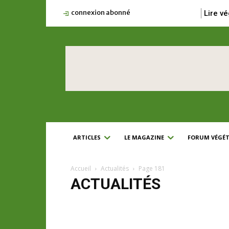
connexion abonné
Lire vé
ARTICLES
LE MAGAZINE
FORUM VÉGÉT
Accueil
Actualités
Page 181
ACTUALITÉS
#leswebinales
Abonnés
Article sponsorisé
Ber
Regards de crise