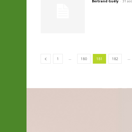
Bertrand Guély
-
31 ao
...
...
1
180
181
182