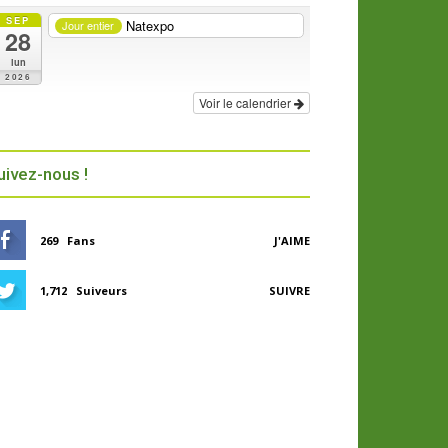
SEP
Natexpo
Jour entier
28
lun
2026
Voir le calendrier
uivez-nous !
269
Fans
J'AIME
1,712
Suiveurs
SUIVRE