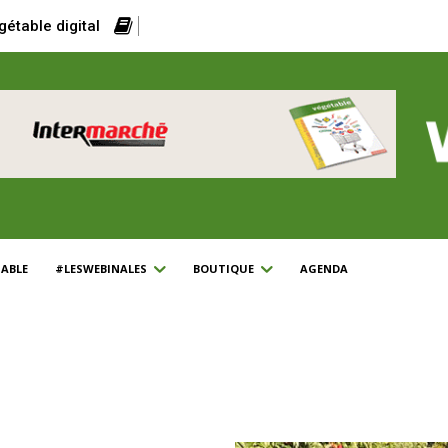
gétable digital
ABLE
#LESWEBINALES
BOUTIQUE
AGENDA
trand Guély
C’est mon rayon
Les compléments d'articles