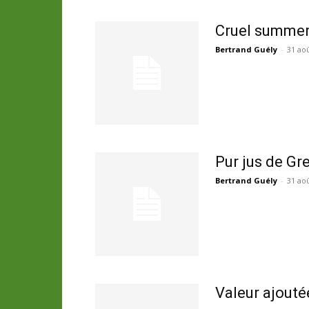
Cruel summe
Bertrand Guély
-
31 ao
Pur jus de Gr
Bertrand Guély
-
31 ao
Valeur ajouté