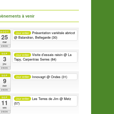
vènements à venir
AOÛT
Présentation variétale abricot
Jour entier
25
@ Balandran, Bellegarde (30)
mar
2026
SEP
Visite d’essais raisin
@ La
Jour entier
3
Tapy, Carpentras Serres (84)
jeu
2026
SEP
Innovagri
@ Ondes (31)
Jour entier
9
mer
2026
SEP
Les Terres de Jim
@ Metz
Jour entier
11
(57)
ven
2026