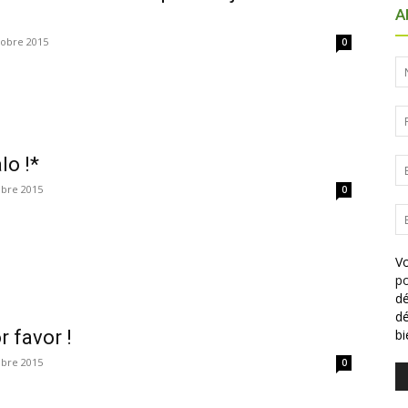
A
tobre 2015
0
alo !*
obre 2015
0
Vo
po
dé
dé
r favor !
b
obre 2015
0