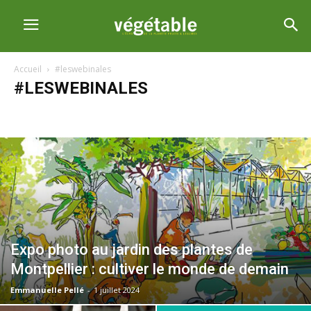
Accueil
#leswebinales
#LESWEBINALES
#leswebinales
Abonnés
Article sponsorisé
Bertrand Guély
C’est mon rayon
Les compléments d'articles
Regards de crise
Expo photo au jardin des plantes de
Montpellier : cultiver le monde de demain
Emmanuelle Pellé
-
1 juillet 2024