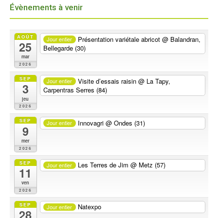
Évènements à venir
AOÛT
Présentation variétale abricot
@ Balandran,
Jour entier
25
Bellegarde (30)
mar
2026
SEP
Visite d’essais raisin
@ La Tapy,
Jour entier
3
Carpentras Serres (84)
jeu
2026
SEP
Innovagri
@ Ondes (31)
Jour entier
9
mer
2026
SEP
Les Terres de Jim
@ Metz (57)
Jour entier
11
ven
2026
SEP
Natexpo
Jour entier
28