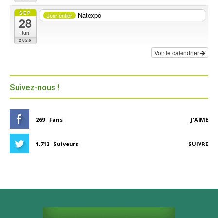
SEP
Natexpo
Jour entier
28
lun
2026
Voir le calendrier
Suivez-nous !
269
Fans
J'AIME
1,712
Suiveurs
SUIVRE