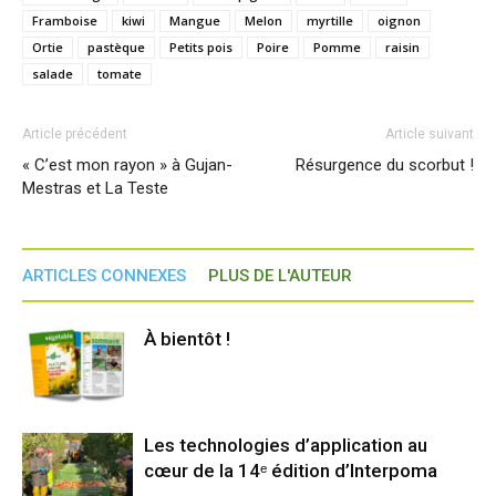
Framboise
kiwi
Mangue
Melon
myrtille
oignon
Ortie
pastèque
Petits pois
Poire
Pomme
raisin
salade
tomate
Article précédent
Article suivant
« C’est mon rayon » à Gujan-
Résurgence du scorbut !
Mestras et La Teste
ARTICLES CONNEXES
PLUS DE L'AUTEUR
À bientôt !
Les technologies d’application au
cœur de la 14ᵉ édition d’Interpoma