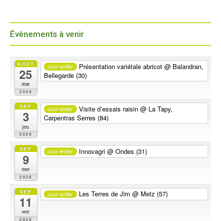
Évènements à venir
AOÛT
Présentation variétale abricot
@ Balandran,
Jour entier
25
Bellegarde (30)
mar
2026
SEP
Visite d’essais raisin
@ La Tapy,
Jour entier
3
Carpentras Serres (84)
jeu
2026
SEP
Innovagri
@ Ondes (31)
Jour entier
9
mer
2026
SEP
Les Terres de Jim
@ Metz (57)
Jour entier
11
ven
2026