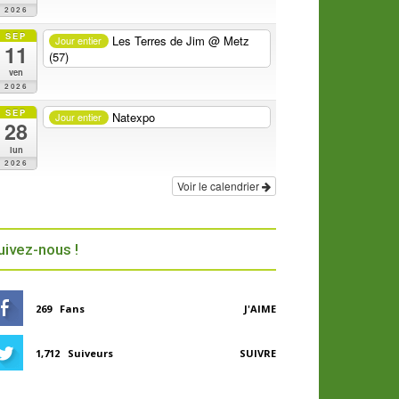
2026
SEP
Les Terres de Jim
@ Metz
Jour entier
11
(57)
ven
2026
SEP
Natexpo
Jour entier
28
lun
2026
Voir le calendrier
uivez-nous !
269
Fans
J'AIME
1,712
Suiveurs
SUIVRE