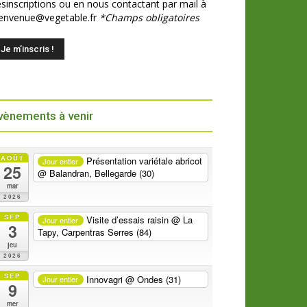
sinscriptions ou en nous contactant par mail à
ienvenue@vegetable.fr
*Champs obligatoires
vènements à venir
AOÛT
Présentation variétale abricot
Jour entier
25
@ Balandran, Bellegarde (30)
mar
2026
SEP
Visite d’essais raisin
@ La
Jour entier
3
Tapy, Carpentras Serres (84)
jeu
2026
SEP
Innovagri
@ Ondes (31)
Jour entier
9
mer