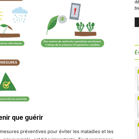
dé
b
É
enir que guérir
 mesures préventives pour éviter les maladies et les