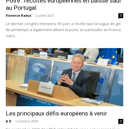
Poire : récoltes européennes en baisse sauf
au Portugal
Florence Rabut
-
2 juillet 2021
0
Le dernier congrès Interpera, fin juin, a révélé que la vague de gel
de printemps a également atteint la poire, en particulier en France.
Sans...
Les principaux défis européens à venir
A D
-
5 octobre 2020
0