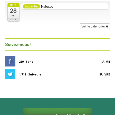
SEP
Natexpo
Jour entier
28
lun
2026
Voir le calendrier
Suivez-nous !
269
Fans
J'AIME
1,712
Suiveurs
SUIVRE