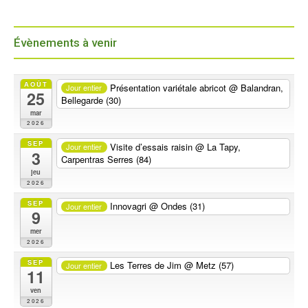
Évènements à venir
AOÛT
Présentation variétale abricot
@ Balandran,
Jour entier
25
Bellegarde (30)
mar
2026
SEP
Visite d’essais raisin
@ La Tapy,
Jour entier
3
Carpentras Serres (84)
jeu
2026
SEP
Innovagri
@ Ondes (31)
Jour entier
9
mer
2026
SEP
Les Terres de Jim
@ Metz (57)
Jour entier
11
ven
2026