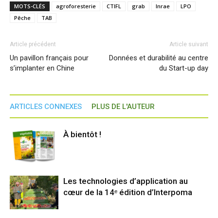
MOTS-CLÉS
agroforesterie
CTIFL
grab
Inrae
LPO
Pêche
TAB
Article précédent
Article suivant
Un pavillon français pour
Données et durabilité au centre
s’implanter en Chine
du Start-up day
ARTICLES CONNEXES
PLUS DE L'AUTEUR
À bientôt !
Les technologies d’application au
cœur de la 14ᵉ édition d’Interpoma