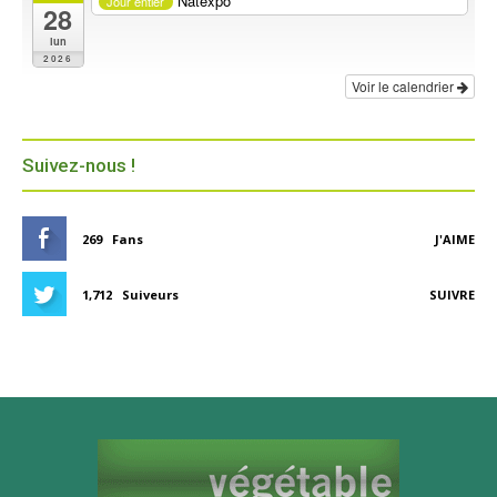
Natexpo
Jour entier
28
lun
2026
Voir le calendrier
Suivez-nous !
269
Fans
J'AIME
1,712
Suiveurs
SUIVRE