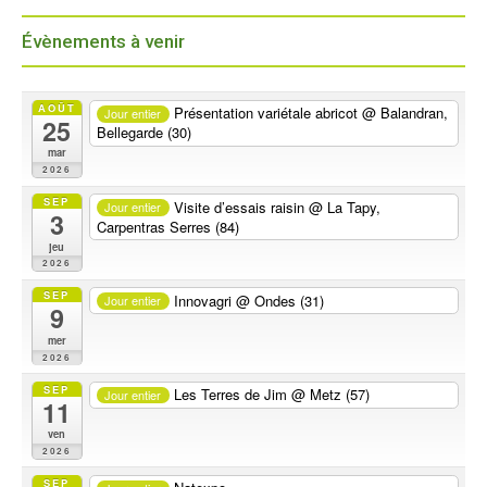
Évènements à venir
AOÛT
Présentation variétale abricot
@ Balandran,
Jour entier
25
Bellegarde (30)
mar
2026
SEP
Visite d’essais raisin
@ La Tapy,
Jour entier
3
Carpentras Serres (84)
jeu
2026
SEP
Innovagri
@ Ondes (31)
Jour entier
9
mer
2026
SEP
Les Terres de Jim
@ Metz (57)
Jour entier
11
ven
2026
SEP