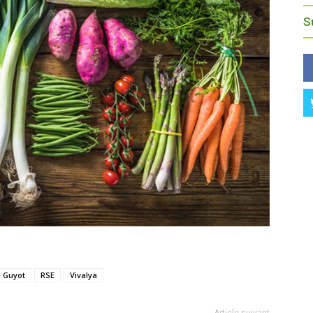
S
e Guyot
RSE
Vivalya
Article suivant