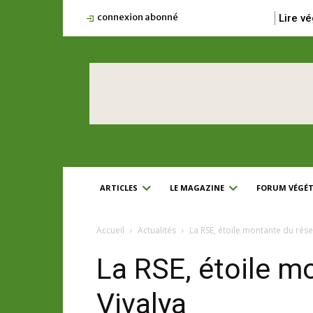
connexion abonné
Lire vé
ARTICLES
LE MAGAZINE
FORUM VÉGÉT
Accueil
Actualités
La RSE, étoile montante du rése
La RSE, étoile m
Vivalya