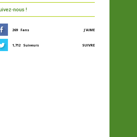
uivez-nous !
269
Fans
J'AIME
1,712
Suiveurs
SUIVRE