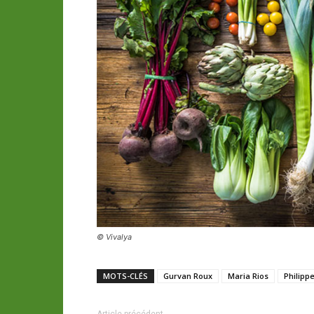
© Vivalya
MOTS-CLÉS
Gurvan Roux
Maria Rios
Philipp
Article précédent