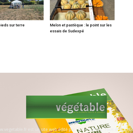
pieds sur terre
Melon et pastèque : le point sur les
essais de Sudexpé
.vegetable.fr est un site web édité par l'Echo Edition. Tous droits rés