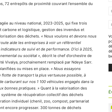
ns, 72 entrepôts de proximité couvrant l’ensemble du
tagée au niveau national, 2023-2025, qui fixe trois
ct carbone et logistique, gestion des invendus et
alorisation des déchets.
« Nous voulons et devons nous
Vo
po
route aide les entreprises à voir un référentiel
dé
indicateurs de suivi et de performance. D’ici à 2025,
dé
nnemental ou sociétal »,
décrit le chef d’orchestre de
b
ité Vivalya, prochainement remplacé par Ndeye Sarr.
lanifiées ou mises en place.
« Nous essayons
lotte de transport la plus vertueuse possible, à
de carburant sur nos 1 100 véhicules engagés dans la
ux bonnes pratiques. »
Quant à la valorisation des
É
 système de récupération collectif des déchets
tion individuel (chenil, zoo, compost, partenariat
vent encore progresser. 300 tonnes de déchets