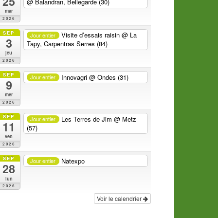
25
@ Balandran, Bellegarde (30)
mar
2026
SEP
Visite d’essais raisin
@ La
Jour entier
3
Tapy, Carpentras Serres (84)
jeu
2026
SEP
Innovagri
@ Ondes (31)
Jour entier
9
mer
2026
SEP
Les Terres de Jim
@ Metz
Jour entier
11
(57)
ven
2026
SEP
Natexpo
Jour entier
28
lun
2026
Voir le calendrier