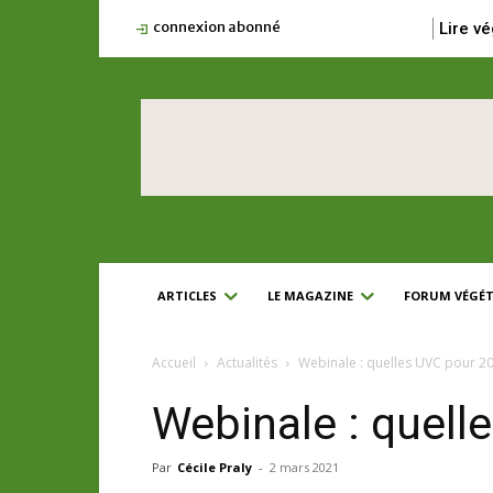
connexion abonné
Lire vé
ARTICLES
LE MAGAZINE
FORUM VÉGÉT
Accueil
Actualités
Webinale : quelles UVC pour 20
Webinale : quell
Par
Cécile Praly
-
2 mars 2021