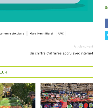
S
économie circulaire
Marc-Henri Blarel
UVC
Article suivant
Un chiffre d’affaires accru avec internet
TEUR