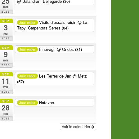
25
@ Balandran, Bellegarde (30)
mar
2026
SEP
Visite d’essais raisin
@ La
Jour entier
3
Tapy, Carpentras Serres (84)
jeu
2026
SEP
Innovagri
@ Ondes (31)
Jour entier
9
mer
2026
SEP
Les Terres de Jim
@ Metz
Jour entier
11
(57)
ven
2026
SEP
Natexpo
Jour entier
28
lun
2026
Voir le calendrier