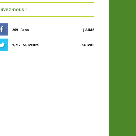
uivez-nous !
269
Fans
J'AIME
1,712
Suiveurs
SUIVRE