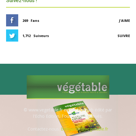
Suivez-nous !
269
Fans
J'AIME
1,712
Suiveurs
SUIVRE
© www.vegetable.fr est un site web édité par
l'Echo Edition. Tous droits réservés.
Contactez-nous:
bienvenue@vegetable.fr