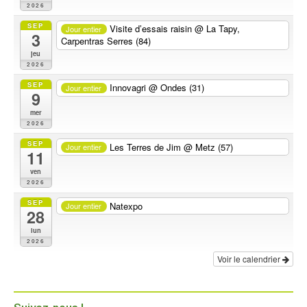
2026
SEP
Visite d’essais raisin
@ La Tapy,
Jour entier
3
Carpentras Serres (84)
jeu
2026
SEP
Innovagri
@ Ondes (31)
Jour entier
9
mer
2026
SEP
Les Terres de Jim
@ Metz (57)
Jour entier
11
ven
2026
SEP
Natexpo
Jour entier
28
lun
2026
Voir le calendrier