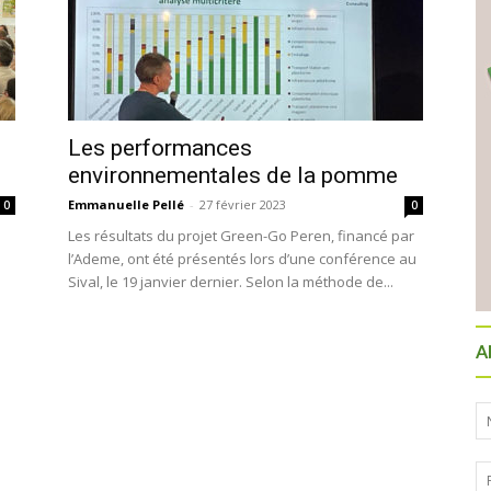
Les performances
environnementales de la pomme
Emmanuelle Pellé
-
27 février 2023
0
0
Les résultats du projet Green-Go Peren, financé par
l’Ademe, ont été présentés lors d’une conférence au
Sival, le 19 janvier dernier. Selon la méthode de...
A