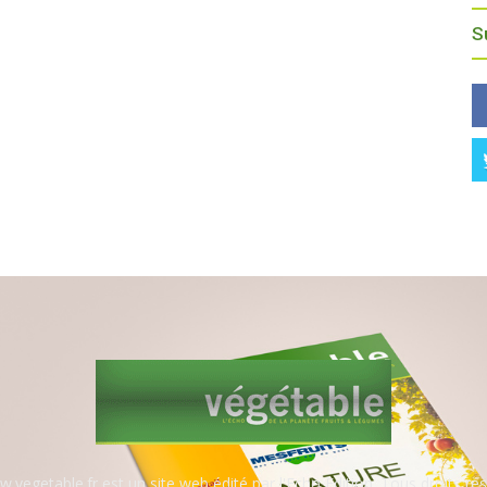
S
.vegetable.fr est un site web édité par l'Echo Edition. Tous droits rés