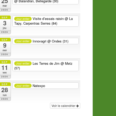
25
@ Balandran, Bellegarde (30)
mar
2026
SEP
Visite d’essais raisin
@ La
Jour entier
3
Tapy, Carpentras Serres (84)
jeu
2026
SEP
Innovagri
@ Ondes (31)
Jour entier
9
mer
2026
SEP
Les Terres de Jim
@ Metz
Jour entier
11
(57)
ven
2026
SEP
Natexpo
Jour entier
28
lun
2026
Voir le calendrier