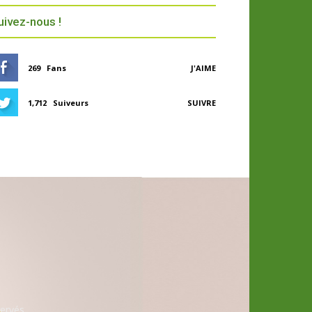
uivez-nous !
269
Fans
J'AIME
1,712
Suiveurs
SUIVRE
ervés.