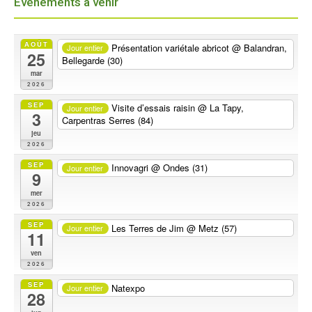
Évènements à venir
AOÛT
Présentation variétale abricot
@ Balandran,
Jour entier
25
Bellegarde (30)
mar
2026
SEP
Visite d’essais raisin
@ La Tapy,
Jour entier
3
Carpentras Serres (84)
jeu
2026
SEP
Innovagri
@ Ondes (31)
Jour entier
9
mer
2026
SEP
Les Terres de Jim
@ Metz (57)
Jour entier
11
ven
2026
SEP
Natexpo
Jour entier
28