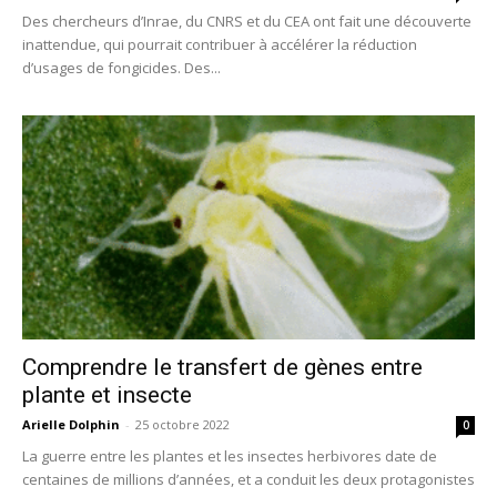
Des chercheurs d’Inrae, du CNRS et du CEA ont fait une découverte
inattendue, qui pourrait contribuer à accélérer la réduction
d’usages de fongicides. Des...
Comprendre le transfert de gènes entre
plante et insecte
Arielle Dolphin
-
25 octobre 2022
0
La guerre entre les plantes et les insectes herbivores date de
centaines de millions d’années, et a conduit les deux protagonistes