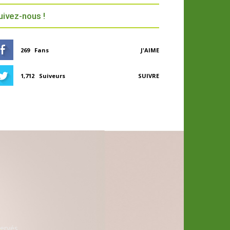
uivez-nous !
269
Fans
J'AIME
1,712
Suiveurs
SUIVRE
ervés.