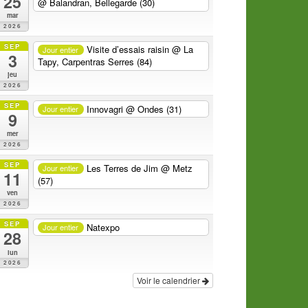
25
@ Balandran, Bellegarde (30)
mar
2026
SEP
Visite d’essais raisin
@ La
Jour entier
3
Tapy, Carpentras Serres (84)
jeu
2026
SEP
Innovagri
@ Ondes (31)
Jour entier
9
mer
2026
SEP
Les Terres de Jim
@ Metz
Jour entier
11
(57)
ven
2026
SEP
Natexpo
Jour entier
28
lun
2026
Voir le calendrier