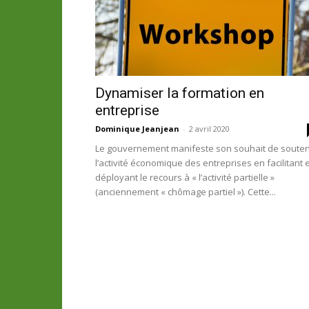
Dynamiser la formation en
entreprise
Dominique Jeanjean
-
2 avril 2020
Le gouvernement manifeste son souhait de souten
l’activité économique des entreprises en facilitant 
déployant le recours à « l’activité partielle »
(anciennement « chômage partiel »). Cette...