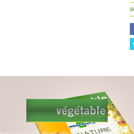
S
.vegetable.fr est un site web édité par l'Echo Edition. Tous droits rés