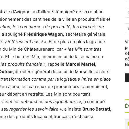
trale d’Avignon, a d’ailleurs témoigné de sa relation
isionnement des cantines de la ville en produits frais et
uration, les commerces de proximité, les marchés de
,
a souligné
Frédérique Wagon,
secrétaire générale
s’y intéressent aussi ».
Et de plus en plus la grande
Vo
po
r du Min de Châteaurenard, car
« les Min sont très
dé
x. Et le but des Min, comme celui de la semaine en
dé
 les produits français »,
rappelle
Marcel Martel,
b
Dufour,
directeur général de celui de Marseille, a alors
a transformation comme par la logistique (mise en place
Peu à peu, les carreaux de producteurs s’amenuisent,
eur départ en retraite. Les Min sont pourtant
curisent les débouchés des agriculteurs »,
a continué
É
à sauvegarder les savoir-faire »,
a insisté
Bruno Bettati,
e des produits locaux et français, c’est aussi