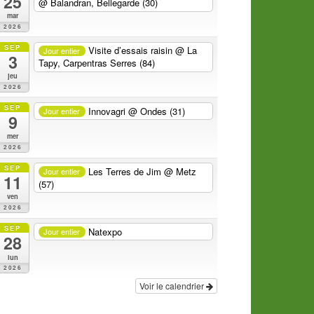
25
@ Balandran, Bellegarde (30)
mar
2026
SEP
Visite d’essais raisin
@ La
Jour entier
3
Tapy, Carpentras Serres (84)
jeu
2026
SEP
Innovagri
@ Ondes (31)
Jour entier
9
mer
2026
SEP
Les Terres de Jim
@ Metz
Jour entier
11
(57)
ven
2026
SEP
Natexpo
Jour entier
28
lun
2026
Voir le calendrier