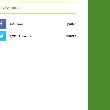
uivez-nous !
269
Fans
J'AIME
1,712
Suiveurs
SUIVRE