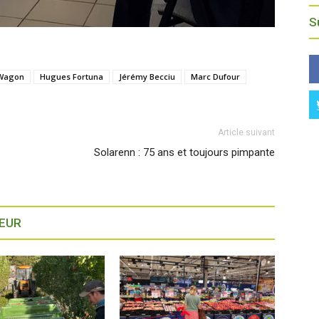
S
 Wagon
Hugues Fortuna
Jérémy Becciu
Marc Dufour
Article suivant
Solarenn : 75 ans et toujours pimpante
TEUR