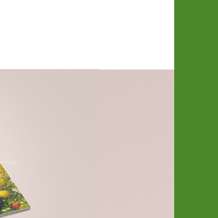
ervés.