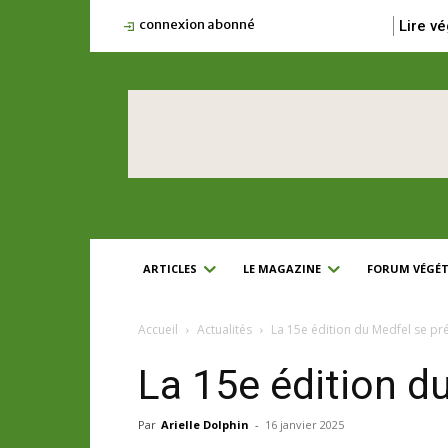
connexion abonné
Lire vé
ARTICLES
LE MAGAZINE
FORUM VÉGÉT
Accueil
Actualités
La 15e édition du Medfel se pr
La 15e édition d
Par
Arielle Dolphin
-
16 janvier 2025