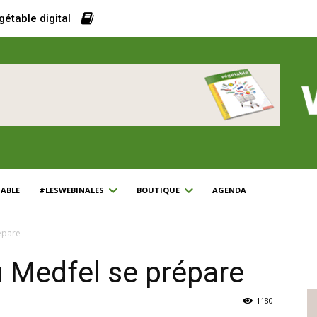
gétable digital
ABLE
#LESWEBINALES
BOUTIQUE
AGENDA
épare
u Medfel se prépare
1180