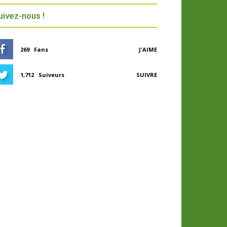
uivez-nous !
269
Fans
J'AIME
1,712
Suiveurs
SUIVRE