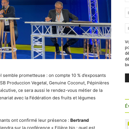
Vo
po
dé
dé
b
l semble prometteuse : on compte 10 % d’exposants
 PSB Produccion Vegetal, Genuine Coconut, Pépinières
écutive, ce sera aussi le rendez-vous métier de la
tenariat avec la Fédération des fruits et légumes
É
nants ont confirmé leur présence :
Bertrand
iendra sur la conférence « Filière bio : quel est