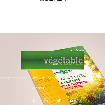
essais de Sudexpé
.vegetable.fr est un site web édité par l'Echo Edition. Tous droits rés
Contactez-nous:
bienvenue@vegetable.fr