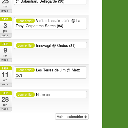
25
@ Balandran, Bellegarde (30)
mar
2026
SEP
Visite d’essais raisin
@ La
Jour entier
3
Tapy, Carpentras Serres (84)
jeu
2026
SEP
Innovagri
@ Ondes (31)
Jour entier
9
mer
2026
SEP
Les Terres de Jim
@ Metz
Jour entier
11
(57)
ven
2026
SEP
Natexpo
Jour entier
28
lun
2026
Voir le calendrier