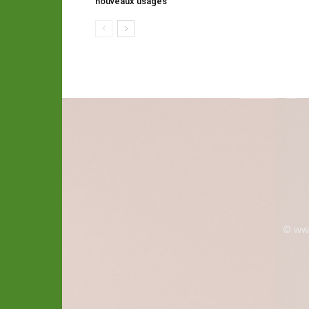
nouveaux usages
© www