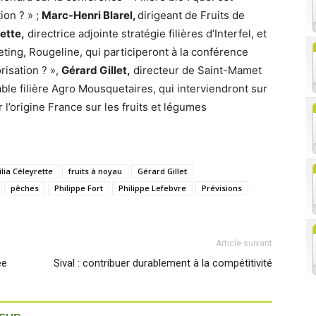
ion ? » ;
Marc-Henri Blarel,
dirigeant de Fruits de
ette,
directrice adjointe stratégie filières d’Interfel, et
ting, Rougeline, qui participeront à la conférence
risation ? »,
Gérard Gillet,
directeur de Saint-Mamet
le filière Agro Mousquetaires, qui interviendront sur
l’origine France sur les fruits et légumes
ilia Céleyrette
fruits à noyau
Gérard Gillet
pêches
Philippe Fort
Philippe Lefebvre
Prévisions
Article suivant
ée
Sival : contribuer durablement à la compétitivité