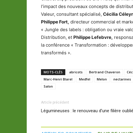
l’impact des nouveaux concepts de distribut
Valeur, consultant spécialisé,
Cécilia Céleyr
Philippe Fort,
directeur commercial et marke
« Jungle des labels : obligation ou vraie valo
Distribution, et
Philippe Lefebvre,
responsab
la conférence « Transformation : développer 
transformés ».
MOTS-CLÉS
abricots
Bertrand Chaveron
Céc
Marc-Henri Blarel
Medfel
Melon
nectarines
Salon
Article précédent
Légumineuses : le renouveau d’une filière oubli