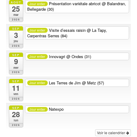
AOÛT
Présentation variétale abricot
@ Balandran,
Jour entier
25
Bellegarde (30)
mar
2026
SEP
Visite d’essais raisin
@ La Tapy,
Jour entier
3
Carpentras Serres (84)
jeu
2026
SEP
Innovagri
@ Ondes (31)
Jour entier
9
mer
2026
SEP
Les Terres de Jim
@ Metz (57)
Jour entier
11
ven
2026
SEP
Natexpo
Jour entier
28
lun
2026
Voir le calendrier