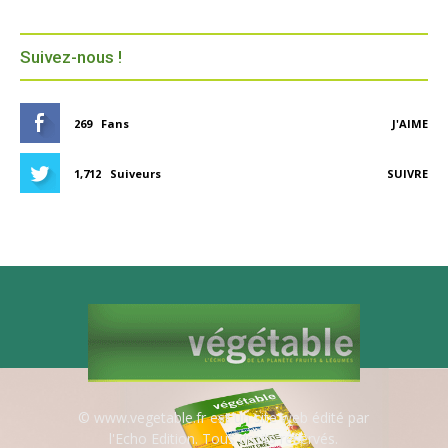
Suivez-nous !
269
Fans
J'AIME
1,712
Suiveurs
SUIVRE
© www.vegetable.fr est un site web édité par
l'Echo Edition. Tous droits réservés.