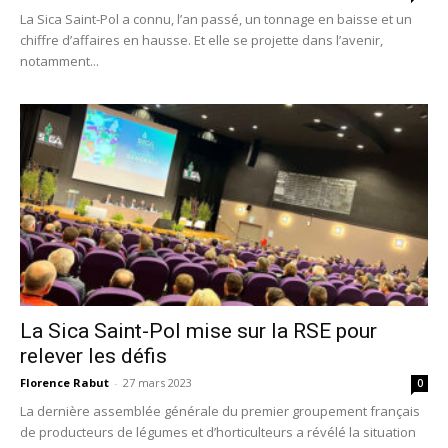
La Sica Saint-Pol a connu, l’an passé, un tonnage en baisse et un
chiffre d’affaires en hausse. Et elle se projette dans l’avenir,
notamment...
La Sica Saint-Pol mise sur la RSE pour
relever les défis
Florence Rabut
-
27 mars 2023
0
La dernière assemblée générale du premier groupement français
de producteurs de légumes et d’horticulteurs a révélé la situation