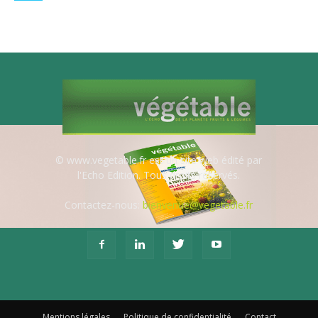
© www.vegetable.fr est un site web édité par
l'Echo Edition. Tous droits réservés.
Contactez-nous:
bienvenue@vegetable.fr
Mentions légales
Politique de confidentialité
Contact