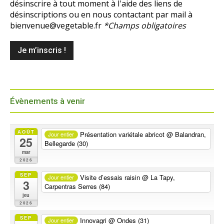
désinscrire à tout moment à l'aide des liens de
désinscriptions ou en nous contactant par mail à
bienvenue@vegetable.fr
*Champs obligatoires
Évènements à venir
AOÛT
Présentation variétale abricot
@ Balandran,
Jour entier
25
Bellegarde (30)
mar
2026
SEP
Visite d’essais raisin
@ La Tapy,
Jour entier
3
Carpentras Serres (84)
jeu
2026
SEP
Innovagri
@ Ondes (31)
Jour entier