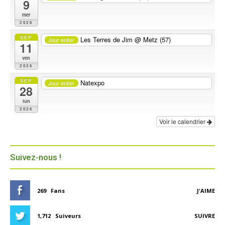
9
mer
2026
SEP
Les Terres de Jim
@ Metz (57)
Jour entier
11
ven
2026
SEP
Natexpo
Jour entier
28
lun
2026
Voir le calendrier
Suivez-nous !
269
Fans
J'AIME
1,712
Suiveurs
SUIVRE