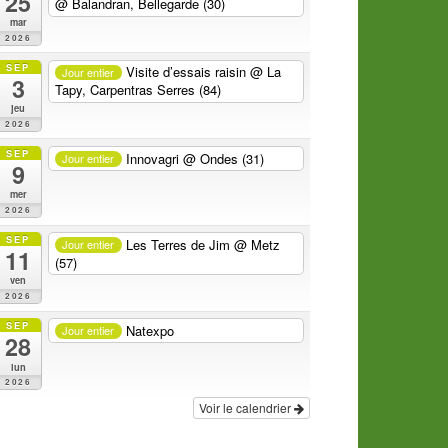
25
@ Balandran, Bellegarde (30)
mar
2026
SEP
Visite d’essais raisin
@ La
Jour entier
3
Tapy, Carpentras Serres (84)
jeu
2026
SEP
Innovagri
@ Ondes (31)
Jour entier
9
mer
2026
SEP
Les Terres de Jim
@ Metz
Jour entier
11
(57)
ven
2026
SEP
Natexpo
Jour entier
28
lun
2026
Voir le calendrier