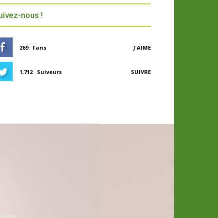
uivez-nous !
269
Fans
J'AIME
1,712
Suiveurs
SUIVRE
ervés.