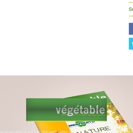
S
.vegetable.fr est un site web édité par l'Echo Edition. Tous droits rés