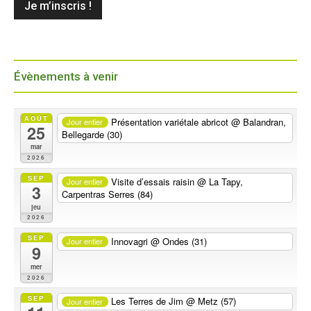
Évènements à venir
AOÛT
Présentation variétale abricot
@ Balandran,
Jour entier
25
Bellegarde (30)
mar
2026
SEP
Visite d’essais raisin
@ La Tapy,
Jour entier
3
Carpentras Serres (84)
jeu
2026
SEP
Innovagri
@ Ondes (31)
Jour entier
9
mer
2026
SEP
Les Terres de Jim
@ Metz (57)
Jour entier