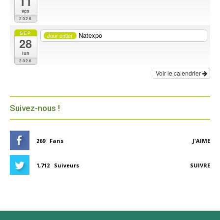
11
ven
2026
SEP
Natexpo
Jour entier
28
lun
2026
Voir le calendrier
Suivez-nous !
269
Fans
J'AIME
1,712
Suiveurs
SUIVRE