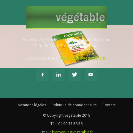
© www.vegetable.fr est un site web édité par
l'Echo Edition. Tous droits réservés.
Contactez-nous:
bienvenue@vegetable.fr
Mentions légales
Politique de confidentialité
Contact
© Copyright végétable 2019
Tél :
04 90 33 56 56
Email :
bienvenue@vegetable.fr