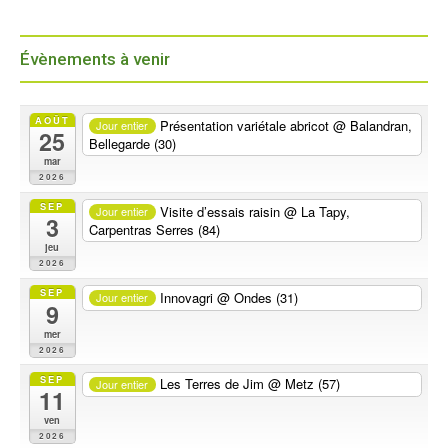
Évènements à venir
AOÛT
Présentation variétale abricot
@ Balandran,
Jour entier
25
Bellegarde (30)
mar
2026
SEP
Visite d’essais raisin
@ La Tapy,
Jour entier
3
Carpentras Serres (84)
jeu
2026
SEP
Innovagri
@ Ondes (31)
Jour entier
9
mer
2026
SEP
Les Terres de Jim
@ Metz (57)
Jour entier
11
ven
2026