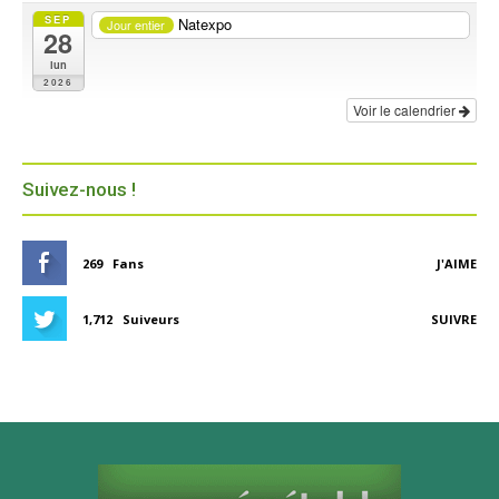
SEP
Natexpo
Jour entier
28
lun
2026
Voir le calendrier
Suivez-nous !
269
Fans
J'AIME
1,712
Suiveurs
SUIVRE